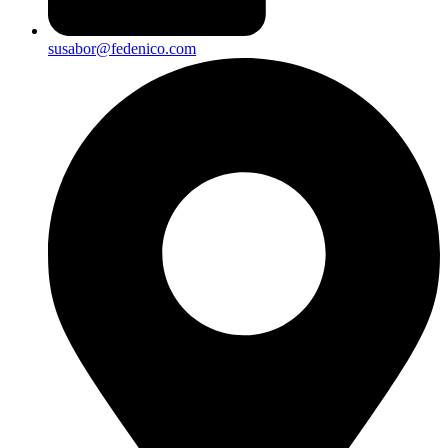
susabor@fedenico.com