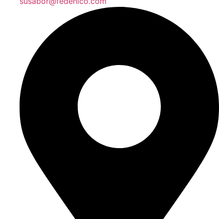
susabor@fedenico.com