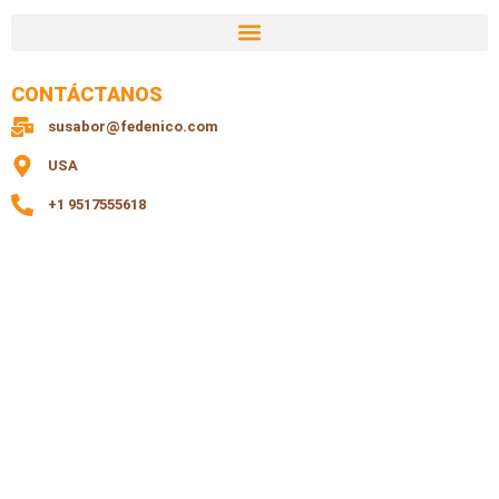
CONTÁCTANOS
susabor@fedenico.com
USA
+1 9517555618