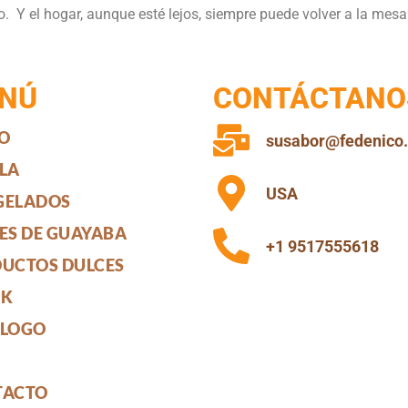
. Y el hogar, aunque esté lejos, siempre puede volver a la mesa
NÚ
CONTÁCTANO
IO
susabor@fedenico
LA
USA
GELADOS
ES DE GUAYABA
+1 9517555618
UCTOS DULCES
CK
ÁLOGO
TACTO