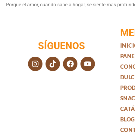
Porque el amor, cuando sabe a hogar, se siente más profundo
ME
SÍGUENOS
INIC
PANE
CON
DULC
PROD
SNA
CAT
BLOG
CON