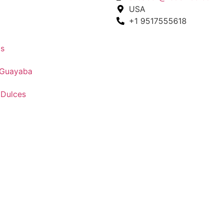
USA
+1 9517555618
s
 Guayaba
 Dulces